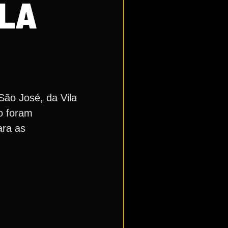
ILA
São José, da Vila
o foram
ara as