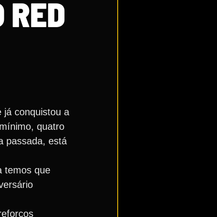
 RED
já conquistou a
 mínimo, quatro
a passada, está
ra temos que
versário
reforços