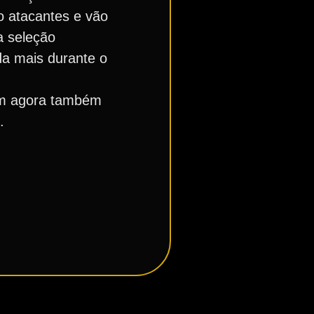
o atacantes e vão
a seleção
da mais durante o
am agora também
.