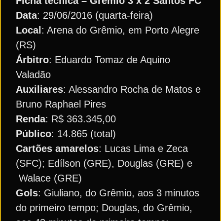
Ficha técnica – Grêmio 3 x 2 Santos FC
Data
: 29/06/2016 (quarta-feira)
Local
: Arena do Grêmio, em Porto Alegre
(RS)
Árbitro
: Eduardo Tomaz de Aquino
Valadão
Auxiliares
: Alessandro Rocha de Matos e
Bruno Raphael Pires
Renda
: R$ 363.345,00
Público
: 14.865 (total)
Cartões amarelos
: Lucas Lima e Zeca
(SFC); Edílson (GRE), Douglas (GRE) e
Walace (GRE)
Gols
: Giuliano, do Grêmio, aos 3 minutos
do primeiro tempo; Douglas, do Grêmio,