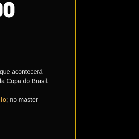
DO
 que acontecerá
da Copa do Brasil.
llo
; no master