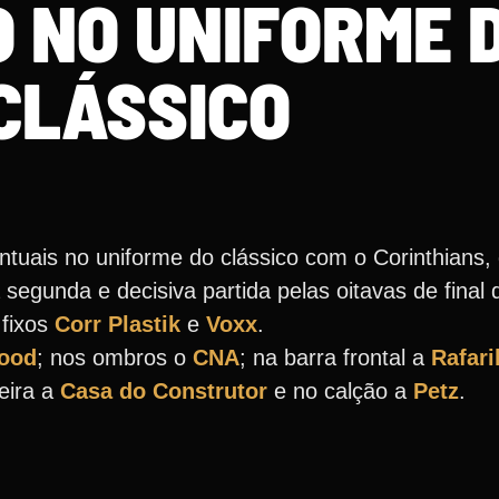
 NO UNIFORME 
CLÁSSICO
tuais no uniforme do clássico com o Corinthians,
a segunda e decisiva partida pelas oitavas de final 
 fixos
Corr Plastik
e
Voxx
.
Food
; nos ombros o
CNA
; na barra frontal a
Rafari
seira a
Casa do Construtor
e no calção a
Petz
.