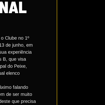
ONAL
 o Clube no 1º
 13 de junho, em
sua experiência
s B, que visa
pal do Peixe,
al elenco
áximo falando
lém de ser muito
deste que precisa