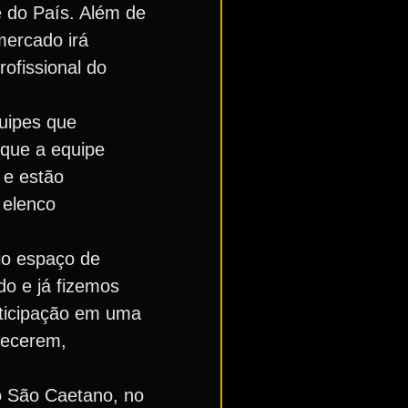
e do País. Além de
mercado irá
rofissional do
uipes que
 que a equipe
 e estão
 elenco
io espaço de
do e já fizemos
rticipação em uma
recerem,
 o São Caetano, no