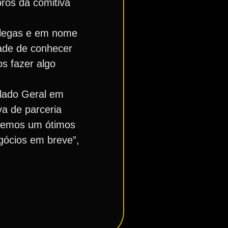
ros da comitiva
colegas e em nome
ade de conhecer
s fazer algo
ulado Geral em
va de parceria
 temos um ótimos
gócios em breve”,