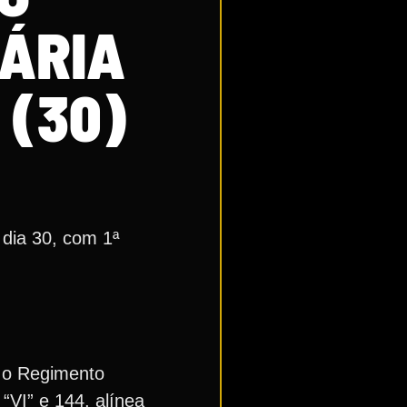
NÁRIA
 (30)
 dia 30, com 1ª
m o Regimento
 “VI” e 144, alínea