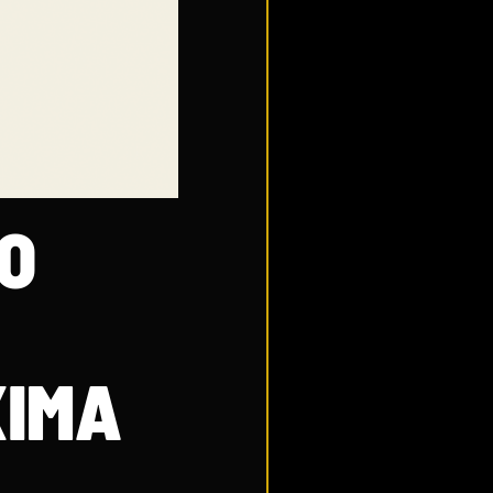
O
XIMA