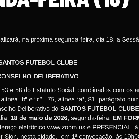
lizará, na próxima segunda-feira, dia 18, a Sessã
SANTOS FUTEBOL CLUBE
CONSELHO DELIBERATIVO
, 53 e 58 do Estatuto Social combinados com os ar
74, alínea “b” e “c”, 75, alínea “a”, 81, parágrafo qu
selho Deliberativo do
SANTOS FUTEBOL CLUB
 dia
18 de maio de 2026
, segunda-feira,
EM FOR
dereço eletrônico www.zoom.us e PRESENCIAL, à
ehor Sion, nesta cidade, em 1ª convocação, às 19h