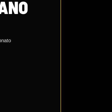
TANO
onato