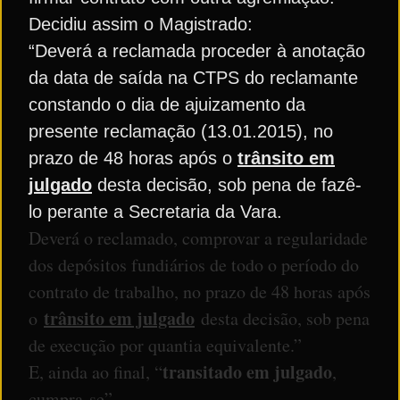
Decidiu assim o Magistrado:
“
Deverá a reclamada proceder à anotação
da data de saída na CTPS do reclamante
constando o dia de ajuizamento da
presente reclamação (13.01.2015), no
prazo de 48 horas após o
trânsito em
julgado
desta decisão, sob pena de fazê-
lo perante a Secretaria da Vara.
Deverá o reclamado, comprovar a regularidade
dos depósitos fundiários de todo o período do
contrato de trabalho, no prazo de 48 horas após
trânsito em julgado
o
desta decisão, sob pena
de execução por quantia equivalente.”
transitado em julgado
E, ainda ao final, “
,
cumpra-se”.