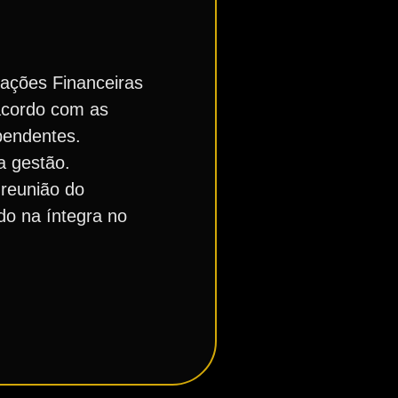
rações Financeiras
 acordo com as
ependentes.
a gestão.
 reunião do
do na íntegra no