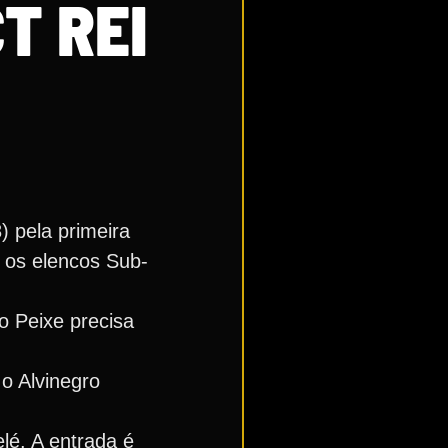
T REI
 pela primeira
 os elencos Sub-
o Peixe precisa
o Alvinegro
lé. A entrada é