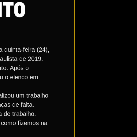
NTO
quinta-feira (24),
ulista de 2019.
nto. Após o
iu o elenco em
alizou um trabalho
ças de falta.
 de trabalho.
, como fizemos na