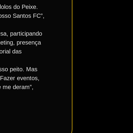
olos do Peixe.
osso Santos FC”,
nsa, participando
eting, presença
rial das
sso peito. Mas
 Fazer eventos,
ue me deram”,