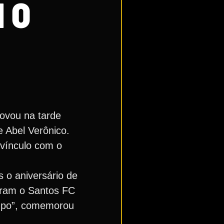
 O
ovou na tarde
e Abel Verônico.
 vínculo com o
 o aniversário de
eram o Santos FC
rupo”, comemorou