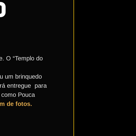
O
de. O “Templo do
ou um brinquedo
erá entregue para
o como Pouca
um de fotos.