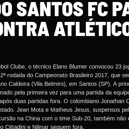
DO SANTOS FC P
ONTRA ATLÉTIC
ebol Clube, o técnico Elano Blumer convocou 23 j
 32ª rodada do Campeonato Brasileiro 2017, que se
no Caldeira (Vila Belmiro), em Santos (SP). A prin
do pela primeira vez para uma partida da equipe 
a após duas partidas fora. O colombiano Jonathan 
 vetado. Jean Mota e Matheus Jesus, suspensos pel
cursão na China com o time Sub-20, também não 
o Cittadini e Nilmar seguem fora.