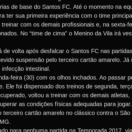
rias de base do Santos FC. Até o momento na equ
 ter sua primeira experiência com o time principal
treinar com os demais profissionais e, na sexta-fei
onados. No “time de cima” o Menino da Vila irá ves
 de volta após desfalcar o Santos FC nas partidas 
evido suspensão pelo terceiro cartão amarelo. Já n
nfecção intestinal.
da-feira (30) com os olhos inchados. Ao passar 
e. Ele foi dispensado dos treinos de segunda, terça
á recuperado, voltou a treinar com os demais atleta
uperar as condições físicas adequadas para jogar.
erceiro cartão amarelo no clássico contra o São
-MG.
cado para nenhuma partida na Temporada 2017, vi