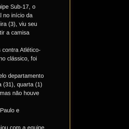
ipe Sub-17, o
 no início da
ra (3), viu seu
tir a camisa
contra Atlético-
o clássico, foi
pelo departamento
 (31), quarta (1)
s, mas não houve
 Paulo e
ajou com a equipe