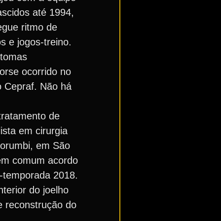
ascidos até 1994,
egue ritmo de
os e jogos-treino.
ntomas
orse ocorrido no
no Cepraf. Não há
 tratamento de
ista em cirurgia
 Morumbi, em São
no em comum acordo
ré-temporada 2018.
terior do joelho
de reconstrução do