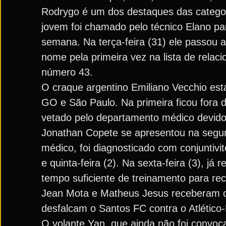
Rodrygo é um dos destaques das catego
jovem foi chamado pelo técnico Elano para
semana. Na terça-feira (31) ele passou a 
nome pela primeira vez na lista de relaci
número 43.
O craque argentino Emiliano Vecchio está
GO e São Paulo. Na primeira ficou fora d
vetado pelo departamento médico devido i
Jonathan Copete se apresentou na segun
médico, foi diagnosticado com conjuntivit
e quinta-feira (2). Na sexta-feira (3), j
tempo suficiente de treinamento para rec
Jean Mota e Matheus Jesus receberam o t
desfalcam o Santos FC contra o Atlético
O volante Yan, que ainda não foi convo