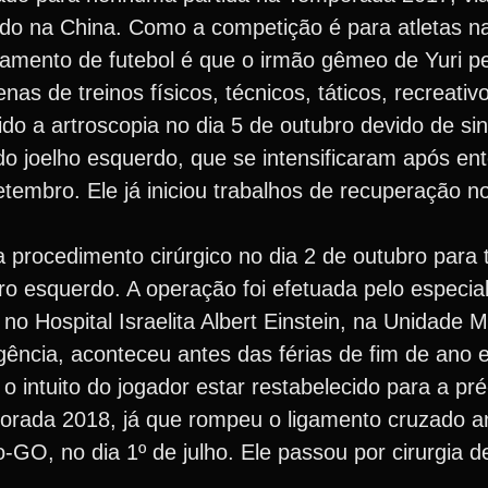
do na China. Como a competição é para atletas n
rtamento de futebol é que o irmão gêmeo de Yuri p
nas de treinos físicos, técnicos, táticos, recreativ
do a artroscopia no dia 5 de outubro devido de si
o joelho esquerdo, que se intensificaram após ent
setembro. Ele já iniciou trabalhos de recuperação 
a procedimento cirúrgico no dia 2 de outubro para
o esquerdo. A operação foi efetuada pelo especial
no Hospital Israelita Albert Einstein, na Unidade
urgência, aconteceu antes das férias de fim de a
o intuito do jogador estar restabelecido para a p
porada 2018, já que rompeu o ligamento cruzado an
o-GO, no dia 1º de julho. Ele passou por cirurgia 