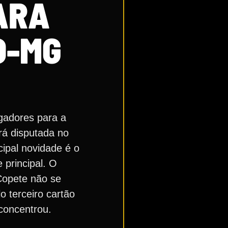
ARA
O-MG
ogadores para a
rá disputada no
cipal novidade é o
principal. O
Copete não se
o terceiro cartão
concentrou.