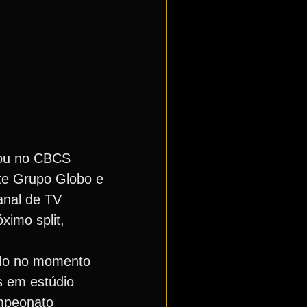
trou no CBCS
rte Grupo Globo e
anal de TV
ximo split,
ndo no momento
s em estúdio
mpeonato