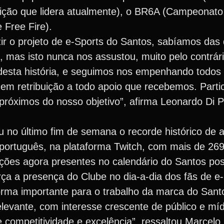
ição que lidera atualmente), o BR6A (Campeonato 
 Free Fire).
 o projeto de e-Sports do Santos, sabíamos das d
, mas isto nunca nos assustou, muito pelo contrár
 desta história, e seguimos nos empenhando todos 
, em retribuição a todo apoio que recebemos. Parti
róximos do nosso objetivo”, afirma Leonardo Di P
u no último fim de semana o recorde histórico de 
português, na plataforma Twitch, com mais de 26
ições agora presentes no calendário do Santos p
ça a presença do Clube no dia-a-dia dos fãs de e-
rma importante para o trabalho da marca do San
evante, com interesse crescente de público e míd
e competitividade e excelência”, ressaltou Marcelo