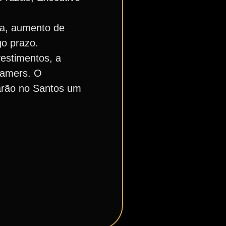
ca, aumento de
go prazo.
vestimentos, a
 gamers. O
arão no Santos um