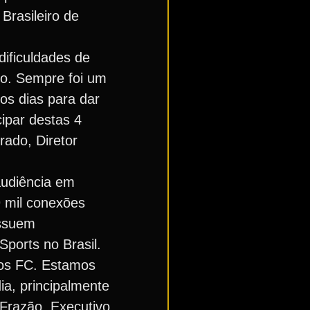
Brasileiro de
ificuldades de
io. Sempre foi um
os dias para dar
cipar destas 4
rado, Diretor
audiência em
9 mil conexões
ossuem
Sports no Brasil.
tos FC. Estamos
ia, principalmente
 Frazão, Executivo