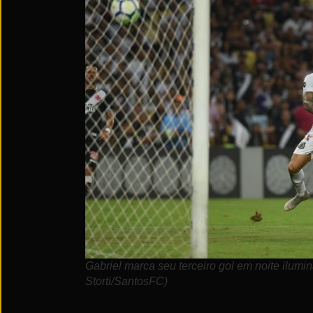
Gabriel marca seu terceiro gol em noite ilumi
Storti/SantosFC)