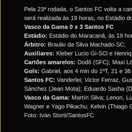
Pela 23ª rodada, o Santos FC volta a cam
será realizada às 19 horas, no Estádio
Vasco da Gama 0 x 3 Santos FC
Estádio:
Estádio do Maracanã, às 19 hor
Árbitro:
Braulio da Silva Machado-SC;
Auxiliares:
Kleber Lucio Gi-SCl e Henri
Cartões amarelos:
Dodô (SFC); Maxi L
Gols:
Gabriel, aos 4 min do 1ºT, 21 e 36
Santos FC:
Vanderlei; Victor Ferraz, Gu
Sánchez (Jean Mota); Eduardo Sasha (De
Vasco da Gama:
Martín Silva; Lenon, Lu
Wagner e Yago Pikachu; Kelvin (Thiago G
Foto: Ivan Storti/SantosFC