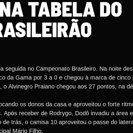
 NA TABELA DO
RASILEIRÃO
ia seguida no Campeonato Brasileiro. Na noite des
sco da Gama por 3 a 0 e chegou à marca de cinco 
, o Alvinegro Praiano chegou aos 27 pontos, na d
cando os donos da casa e aproveitou o forte ritm
s. Após receber de Rodrygo, Dodô invadiu a área 
de trás, o camisa 10 aproveitou o passe do latera
ipal Mário Filho.