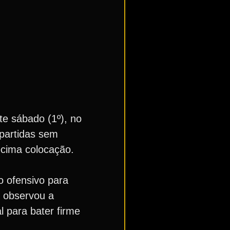
te sábado (1º), no
partidas sem
écima colocação.
o ofensivo para
e observou a
l para bater firme