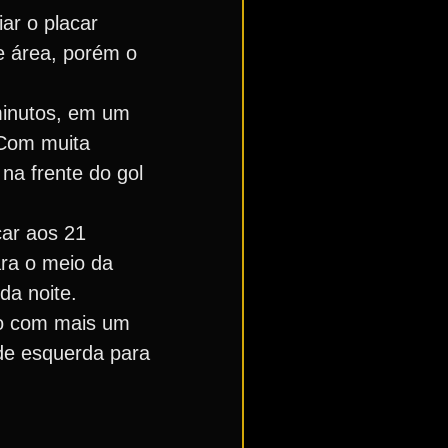
ar o placar
de área, porém o
 minutos, em um
 Com muita
 na frente do gol
car aos 21
ara o meio da
da noite.
elo com mais um
de esquerda para