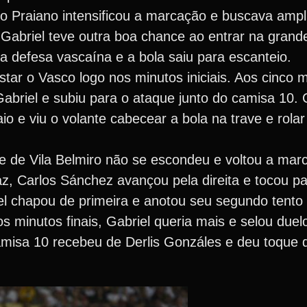
ro Praiano intensificou a marcação e buscava ampli
, Gabriel teve outra boa chance ao entrar na gran
a defesa vascaína e a bola saiu para escanteio.
star o Vasco logo nos minutos iniciais. Aos cinco
abriel e subiu para o ataque junto do camisa 10.
io e viu o volante cabecear a bola na trave e rolar
 de Vila Belmiro não se escondeu e voltou a mar
az, Carlos Sánchez avançou pela direita e tocou p
el chapou de primeira e anotou seu segundo tento 
os minutos finais, Gabriel queria mais e selou du
amisa 10 recebeu de Derlis Gonzáles e deu toque 