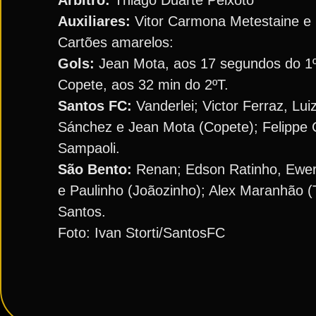
Árbitro:
Thiago Duarte Peixoto
Auxiliares:
Vitor Carmona Metestaine e 
Cartões amarelos:
Gols:
Jean Mota, aos 17 segundos do 1ºT
Copete, aos 32 min do 2ºT.
Santos FC:
Vanderlei; Victor Ferraz, Lui
Sánchez e Jean Mota (Copete); Felippe C
Sampaoli.
São Bento:
Renan; Edson Ratinho, Ewert
e Paulinho (Joãozinho); Alex Maranhão (
Santos.
Foto: Ivan Storti/SantosFC