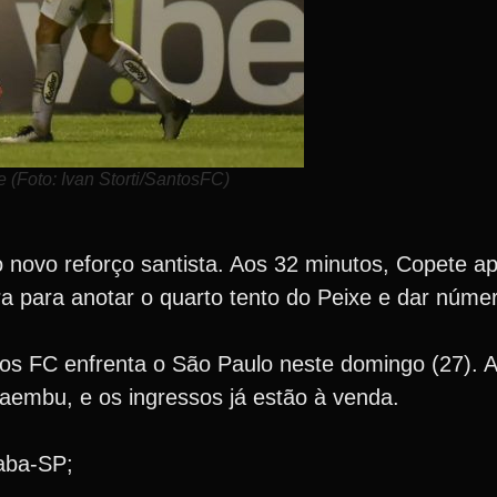
 (Foto: Ivan Storti/SantosFC)
o novo reforço santista. Aos 32 minutos, Copete a
a para anotar o quarto tento do Peixe e dar númer
tos FC enfrenta o São Paulo neste domingo (27). A
caembu, e os ingressos já estão à venda.
aba-SP;