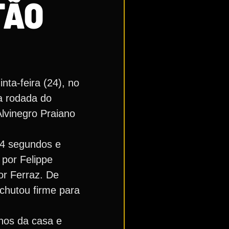
TÃO
ta-feira (24), no
a rodada do
lvinegro Praiano
14 segundos e
 por Felippe
or Ferraz. De
 chutou firme para
onos da casa e