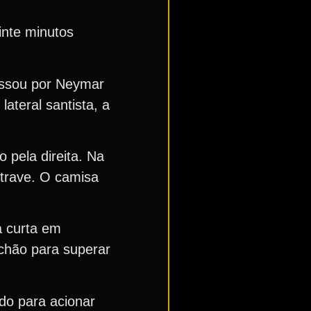
inte minutos
assou por Neymar
ateral santista, a
 pela direita. Na
 trave. O camisa
a curta em
chão para superar
ido para acionar