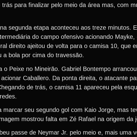
trás para finalizar pelo meio da área mas, com mu
 na segunda etapa aconteceu aos treze minutos. 
intermediária do campo ofensivo acionando Mayke
eral direito ajeitou de volta para o camisa 10, que
 a bola por cima do travessão.
a o Peixe no Mineirão. Gabriel Bontempo arrancou
cionar Caballero. Da ponta direita, o atacante p
Chegando de trás, o camisa 11 apareceu pela esq
 redes.
a marcar seu segundo gol com Kaio Jorge, mas te
A imagem mostrou falta em Zé Rafael na origem da 
eu passe de Neymar Jr. pelo meio e, mais uma v