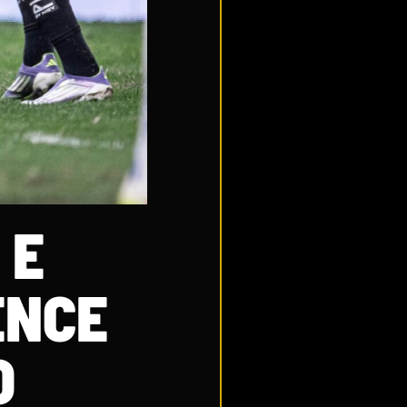
 E
ENCE
O