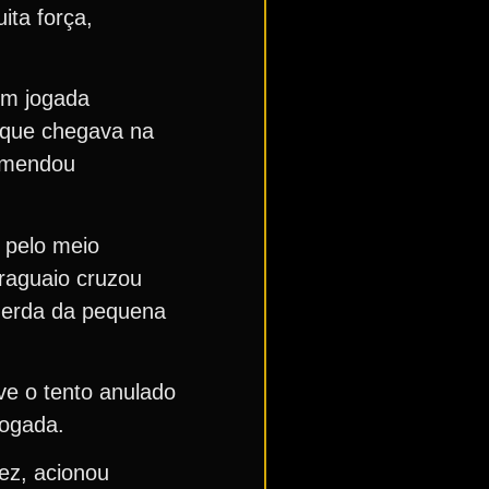
ita força,
Em jogada
, que chegava na
 emendou
 pelo meio
araguaio cruzou
uerda da pequena
ve o tento anulado
jogada.
ez, acionou