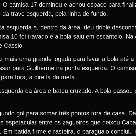
a. O camisa 17 dominou e achou espaço para finaliz
o da trave esquerda, pela linha de fundo.
a esquerda e, dentro da área, deu drible desconc
misa 10 foi travado e a bola saiu em escanteio. N
e Cássio.
 mais uma grande jogada para levar a bola até a 
ssar para Guilherme na ponta esquerda. O camisa
ara fora, à direita da meta.
squerda da área e bateu cruzado. A bola passou p
.
undo gol para somar três pontos fora de casa. Da
 espetacular entre os zagueiros que deixou Cabal
. Em batida firme e rasteira, o paraguaio concluiu