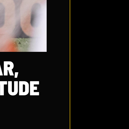
AR,
TUDE