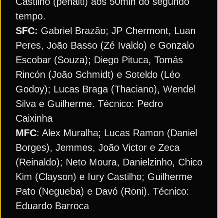
Castilho (pênalti) aos 50min do segundo
tempo.
SFC:
Gabriel Brazão; JP Chermont, Luan
Peres, João Basso (Zé Ivaldo) e Gonzalo
Escobar (Souza); Diego Pituca, Tomás
Rincón (João Schmidt) e Soteldo (Léo
Godoy); Lucas Braga (Thaciano), Wendel
Silva e Guilherme. Técnico: Pedro
Caixinha
MFC
: Alex Muralha; Lucas Ramon (Daniel
Borges), Jemmes, João Victor e Zeca
(Reinaldo); Neto Moura, Danielzinho, Chico
Kim (Clayson) e Iury Castilho; Guilherme
Pato (Negueba) e Davó (Roni). Técnico:
Eduardo Barroca