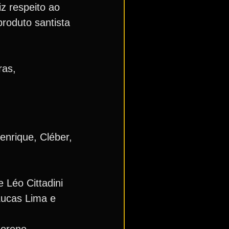
z respeito ao
produto santista
ras,
nrique, Cléber,
 Léo Cittadini
Lucas Lima e