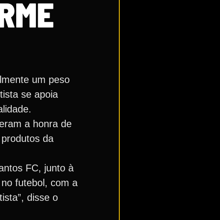
ORME
velmente um peso
ista se apoia
lidade.
veram a honra de
s produtos da
ntos FC, junto à
 no futebol, com a
ista”, disse o