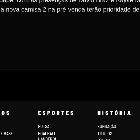
tuapé, com as presenças de David Braz e Kayke 
a nova camisa 2 na pré-venda terão prioridade de 
COS
ESPORTES
HISTÓRIA
FUTSAL
FUNDAÇÃO
DE BASE
GOALBALL
TÍTULOS
HANDEBOL