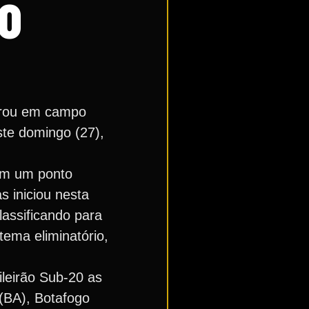
0
ntrou em campo
ste domingo (27),
com um ponto
s iniciou nesta
lassificando para
stema eliminatório,
leirão Sub-20 as
 (BA), Botafogo