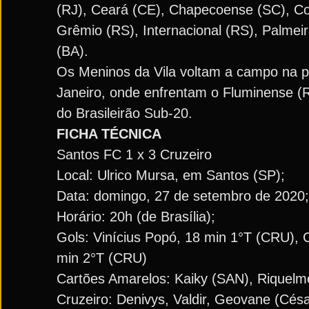
(RJ), Ceará (CE), Chapecoense (SC), Co
Grêmio (RS), Internacional (RS), Palmei
(BA).
Os Meninos da Vila voltam a campo na pr
Janeiro, onde enfrentam o Fluminense (RJ
do Brasileirão Sub-20.
FICHA TÉCNICA
Santos FC 1 x 3 Cruzeiro
Local: Ulrico Mursa, em Santos (SP);
Data: domingo, 27 de setembro de 2020;
Horário: 20h (de Brasília);
Gols: Vinícius Popó, 18 min 1°T (CRU), 
min 2°T (CRU)
Cartões Amarelos: Kaiky (SAN), Riquelm
Cruzeiro: Denivys, Valdir, Geovane (Césa