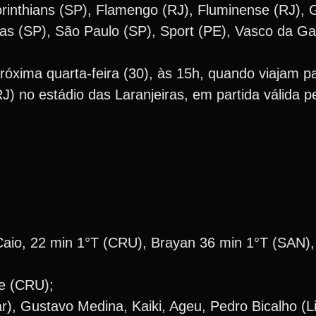
rinthians (SP), Flamengo (RJ), Fluminense (RJ), 
ras (SP), São Paulo (SP), Sport (PE), Vasco da Ga
óxima quarta-feira (30), às 15h, quando viajam p
) no estádio das Laranjeiras, em partida válida pe
Caio, 22 min 1°T (CRU), Brayan 36 min 1°T (SAN),
e (CRU);
r), Gustavo Medina, Kaiki, Ageu, Pedro Bicalho (L