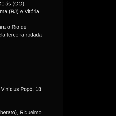
Goiás (GO),
ma (RJ) e Vitória
ara o Rio de
la terceira rodada
 Vinícius Popó, 18
iberato), Riquelmo