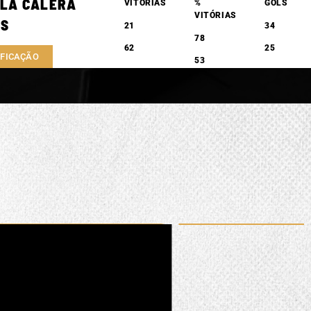
 LA CALERA
VITÓRIAS
%
GOLS
VITÓRIAS
S
21
34
78
62
25
IFICAÇÃO
53