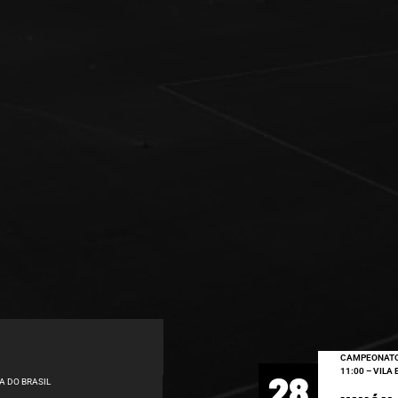
CAMPEONATO
11:00 – VILA
28
A DO BRASIL