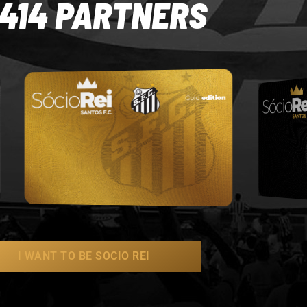
.414 PARTNERS
I WANT TO BE SOCIO REI