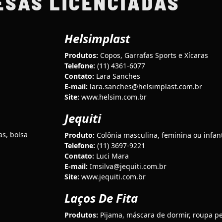
ESAS LICENCIADAS
Helsimplast
Produtos:
Copos, Garrafas Sports e Xícaras
Telefone:
(11) 4361-6077
Contato:
Lara Sanches
E-mail:
lara.sanches@helsimplast.com.br
Site:
www.helsim.com.br
Jequiti
as, bolsa
Produto:
Colônia masculina, feminina ou infant
Telefone:
(11) 3697-9221
Contato:
Luci Mara
E-mail:
Imsilva@jequiti.com.br
Site:
www.jequiti.com.br
Laços De Fita
Produtos:
Pijama, máscara de dormir, roupa pe