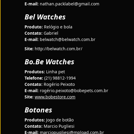
E-mail:
nathan.packlabel@gmail.com
Bel Watches
Produto:
Relógio e bola
Contato:
Gabriel
E-mail:
belwatch@belwatch.com.br
Site:
http://belwatch.com.br/
Bo.Be Watches
Produtos:
Linha pet
Telefone:
(21) 98812-1994
Contato:
Rogério Peixoto
E-mail:
rogério.peixoto@bobepets.com.br
Site:
www.bobestore.com
Botones
Produtos:
Jogo de botão
Contato:
Marcio Pugliesi
E-mail:
marciopugliesi@mpload.com.br