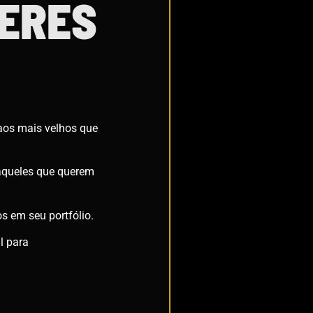
ERES
 aos mais velhos que
aqueles que querem
s em seu portfólio.
l para