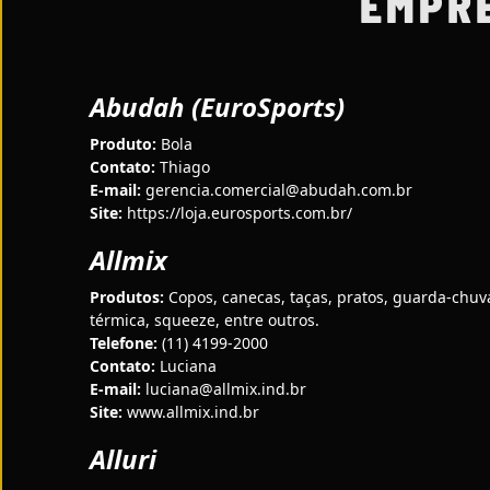
EMPR
Abudah (EuroSports)
Produto:
Bola
Contato:
Thiago
E-mail:
gerencia.comercial@abudah.com.br
Site:
https://loja.eurosports.com.br/
Allmix
Produtos:
Copos, canecas, taças, pratos, guarda-chuv
térmica, squeeze, entre outros.
Telefone:
(11) 4199-2000
Contato:
Luciana
E-mail:
luciana@allmix.ind.br
Site:
www.allmix.ind.br
Alluri