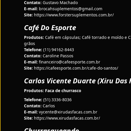
Contato:
Gustavo Machado
E-mail:
brocahsuplementos@gmail.com
Site:
https://www.forstersuplementos.com.br/
Café Do Esporte
Produtos:
Café em cápsulas; Café torrado e moído e C
grãos
Telefone:
(11) 94162-8443
Contato:
Caroline Passos
E-mail:
financeiro@cafeesporte.com.br
Site:
https://cafeesporte.com.br/cafe-do-santos/
Carlos Vicente Duarte (Xiru Das 
Produtos: Faca de churrasco
Telefone:
(51) 3336-8036
Contato:
Carlos
E-mail:
vycente@xirudasfacas.com.br
Site:
https://www.xirudasfacas.com.br/
Churrasqueando