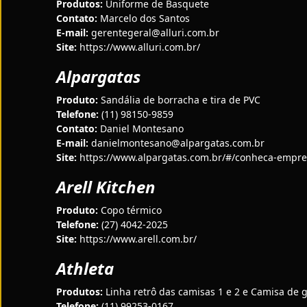
Produtos:
Uniforme de Basquete
Contato:
Marcelo dos Santos
E-mail:
gerentegeral@alluri.com.br
Site:
https://www.alluri.com.br/
Alpargatas
Produto:
Sandália de borracha e tira de PVC
Telefone:
(11) 98150-9859
Contato:
Daniel Montesano
E-mail:
danielmontesano@alpargatas.com.br
Site:
https://www.alpargatas.com.br/#/conheca-empr
Arell Kitchen
Produto:
Copo térmico
Telefone:
(27) 4042-2025
Site:
https://www.arell.com.br/
Athleta
Produtos:
Linha retrô das camisas 1 e 2 e Camisa de g
Telefone:
(11) 99253-0167