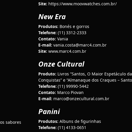
Site:
https://www.moovwatches.com.br/
New Era
Produtos:
Bonés e gorros
Telefone:
(11) 3312-2333
Contato:
Vania
E-mail:
vania.costa@marc4.com.br
Site:
www.marc4.com.br
Onze Cultural
Produto:
Livros “Santos, O Maior Espetáculo da
Conquistas” e “Almanaque dos Craques – Santo
Telefone:
(11) 99990-5442
Contato:
Marco Piovan
E-mail:
marco@onzecultural.com.br
Panini
Produtos:
Albuns de figurinhas
os sabores
Telefone:
(11) 4133-0651