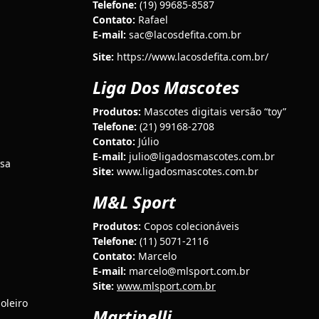
Telefone:
(19) 99685-8587
Contato:
Rafael
E-mail:
sac@lacosdefita.com.br
Site:
https://www.lacosdefita.com.br/
Liga Dos Mascotes
Produtos:
Mascotes digitais versão “toy”
Telefone:
(21) 99168-2708
Contato:
Júlio
E-mail:
julio@ligadosmascotes.com.br
esa
Site:
www.ligadosmascotes.com.br
M&L Sport
Produtos:
Copos colecionáveis
Telefone:
(11) 5071-2116
Contato:
Marcelo
E-mail:
marcelo@mlsport.com.br
Site:
www.mlsport.com.br
oleiro
Martinelli