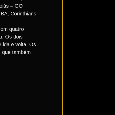
Goiás – GO
 BA, Corinthians –
com quatro
a. Os dois
 ida e volta. Os
e, que também