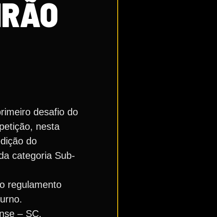
IRÃO
rimeiro desafio do
petição, nesta
edição do
 da categoria Sub-
 o regulamento
urno.
ense – SC,