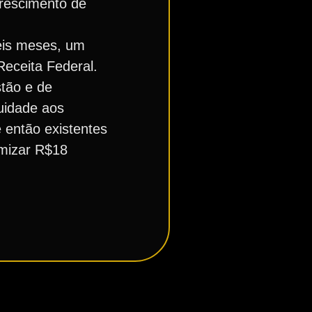
crescimento de
eis meses, um
Receita Federal.
tão e de
nuidade aos
 então existentes
omizar R$18