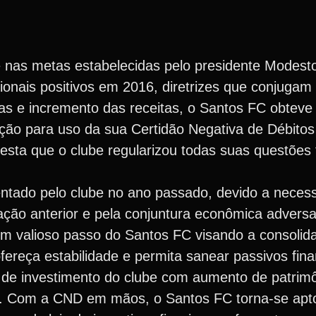
e nas metas estabelecidas pelo presidente Modest
ionais positivos em 2016, diretrizes que conjugam
as e incremento das receitas, o Santos FC obtev
ação para uso da sua Certidão Negativa de Débitos
sta que o clube regularizou todas suas questões f
entado pelo clube no ano passado, devido a neces
ção anterior e pela conjuntura econômica adversa
m valioso passo do Santos FC visando a consoli
 ofereça estabilidade e permita sanear passivos fi
 de investimento do clube com aumento de patrimô
nal. Com a CND em mãos, o Santos FC torna-se apt