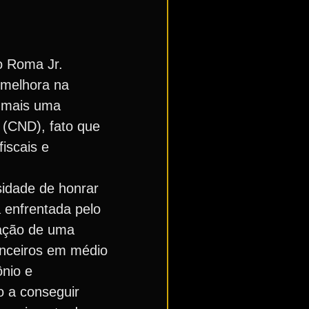
o Roma Jr.
 melhora na
e mais uma
 (CND), fato que
iscais e
sidade de honrar
 enfrentada pelo
dação de uma
nanceiros em médio
nio e
o a conseguir