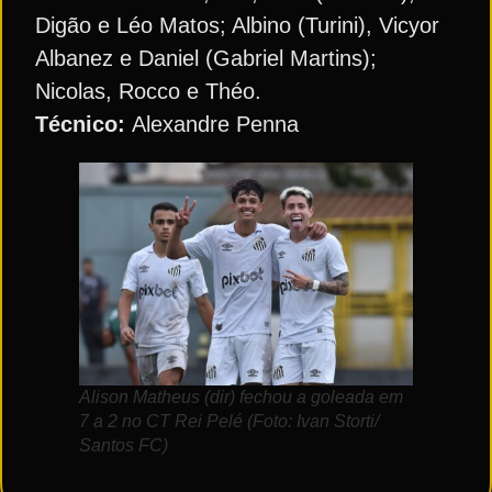
Digão e Léo Matos; Albino (Turini), Vicyor
Albanez e Daniel (Gabriel Martins);
Nicolas, Rocco e Théo.
Técnico:
Alexandre Penna
Alison Matheus (dir) fechou a goleada em
7 a 2 no CT Rei Pelé (Foto: Ivan Storti/
Santos FC)