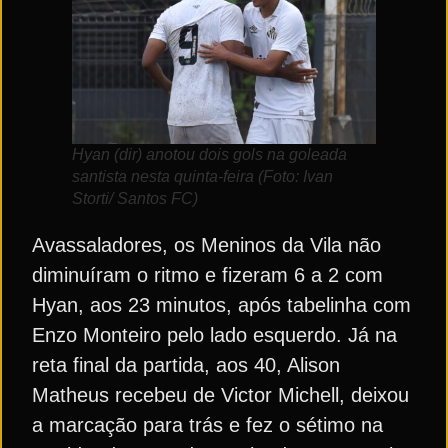
Hyan (dir) anotou dois gols na goleada
santista nesta quinta-feira (Foto: Ivan
Storti/ Santos FC)
Avassaladores, os Meninos da Vila não
diminuíram o ritmo e fizeram 6 a 2 com
Hyan, aos 23 minutos, após tabelinha com
Enzo Monteiro pelo lado esquerdo. Já na
reta final da partida, aos 40, Alison
Matheus recebeu de Victor Michell, deixou
a marcação para trás e fez o sétimo na