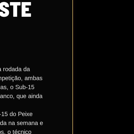
ESTE
a rodada da
mpetição, ambas
ras, o Sub-15
ranco, que ainda
b-15 do Peixe
tada na semana e
s, o técnico