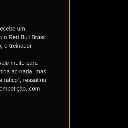
 recebe um
 o Red Bull Brasil
, o treinador
vale muito para
tida acirrada, mas
tático”, ressaltou
competição, com