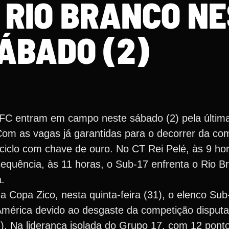
 RIO BRANCO N
ÁBADO (2)
os FC entram em campo neste sábado (2) pela últim
om as vagas já garantidas para o decorrer da co
ciclo com chave de ouro. No CT Rei Pelé, às 9 ho
sequência, às 11 horas, o Sub-17 enfrenta o Rio B
a.
da Copa Zico, nesta quinta-feira (31), o elenco Su
América devido ao desgaste da competição dispu
). Na liderança isolada do Grupo 17, com 12 ponto