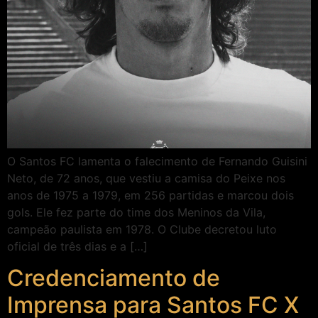
O Santos FC lamenta o falecimento de Fernando Guisini
Neto, de 72 anos, que vestiu a camisa do Peixe nos
anos de 1975 a 1979, em 256 partidas e marcou dois
gols. Ele fez parte do time dos Meninos da Vila,
campeão paulista em 1978. O Clube decretou luto
oficial de três dias e a […]
Credenciamento de
Imprensa para Santos FC X