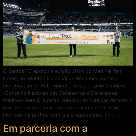
O Santos FC apoiou a edição 2026 do Meu Pai Tem
Nome, um Mutirão Nacional de Reconhecimento e
Investigação de Paternidade, realizado pelo Condege
(Conselho Nacional das Defensoras e Defensores
Públicos-Gerais) e pelas Defensorias Públicas de todo o
país. Foi passada uma faixa em campo, antes e no
intervalo da partida contra a Chapecoense, no […]
Em parceria com a