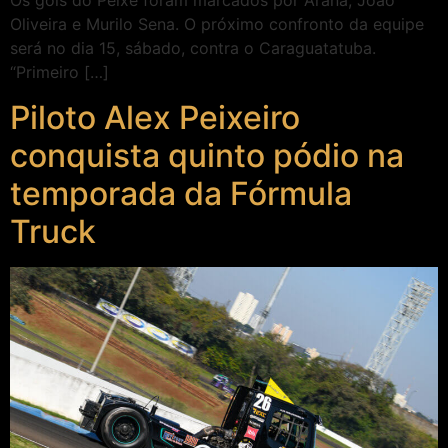
Os gols do Peixe foram marcados por Arana, João
Oliveira e Murilo Sena. O próximo confronto da equipe
será no dia 15, sábado, contra o Caraguatatuba.
“Primeiro […]
Piloto Alex Peixeiro
conquista quinto pódio na
temporada da Fórmula
Truck