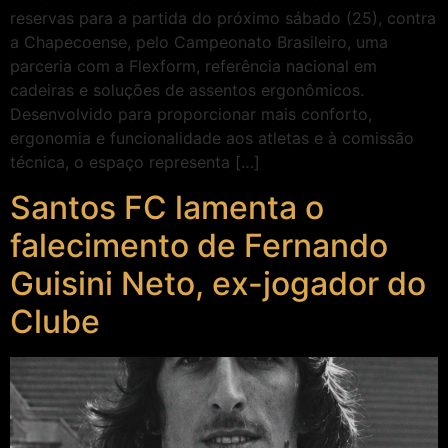
reservas para a partida do próximo sábado (25), contra
a Chapecoense, pelo Campeonato Brasileiro, uma
parceria com a Flexform, referência nacional em
cadeiras e soluções de assentos ergonômicos.
Desenvolvido para proporcionar mais conforto,
ergonomia e funcionalidade aos atletas e à comissão
técnica, o espaço representa […]
Santos FC lamenta o
falecimento de Fernando
Guisini Neto, ex-jogador do
Clube