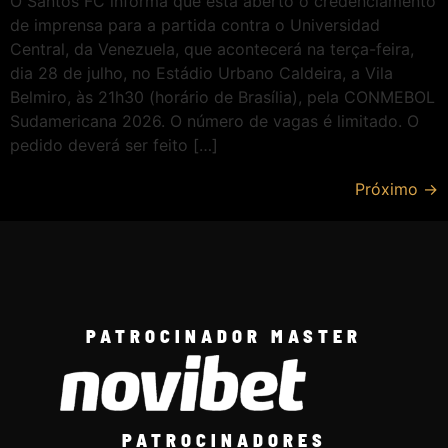
O Santos FC informa que está aberto o credenciamento
de imprensa para a partida contra o Universidad
Central, da Venezuela, que acontecerá na terça-feira,
dia 28 de julho, no Estádio Urbano Caldeira, a Vila
Belmiro, às 21h30 (horário de Brasília), pela CONMEBOL
Sudamericana 2026. O número de vagas é limitado. O
pedido deverá ser feito […]
Próximo
→
PATROCINADOR MASTER
PATROCINADORES