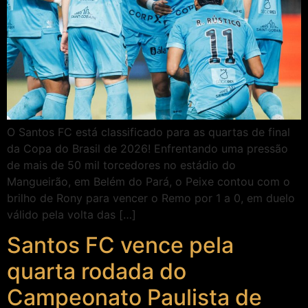
O Santos FC está classificado para as quartas de final
da Copa do Brasil de 2026! Enfrentando uma pressão
de mais de 50 mil torcedores no estádio do
Mangueirão, em Belém do Pará, o Peixe contou com o
brilho de Rony para vencer o Remo por 1 a 0, em duelo
válido pela volta das […]
Santos FC vence pela
quarta rodada do
Campeonato Paulista de