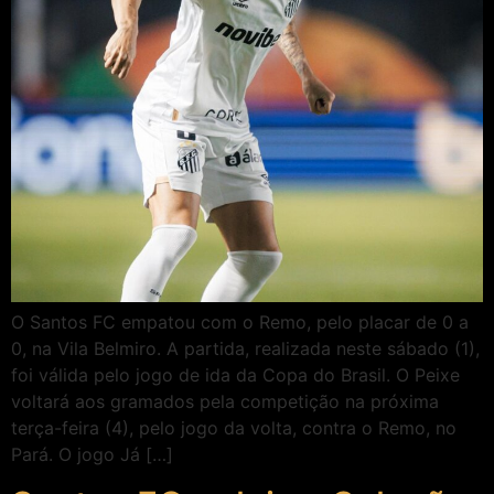
O Santos FC empatou com o Remo, pelo placar de 0 a
0, na Vila Belmiro. A partida, realizada neste sábado (1),
foi válida pelo jogo de ida da Copa do Brasil. O Peixe
voltará aos gramados pela competição na próxima
terça-feira (4), pelo jogo da volta, contra o Remo, no
Pará. O jogo Já […]