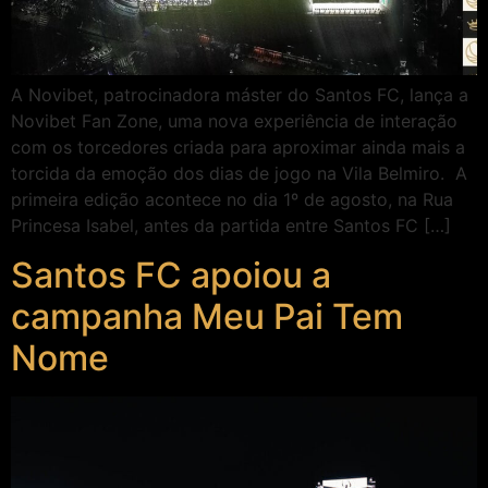
A Novibet, patrocinadora máster do Santos FC, lança a
Novibet Fan Zone, uma nova experiência de interação
com os torcedores criada para aproximar ainda mais a
torcida da emoção dos dias de jogo na Vila Belmiro. A
primeira edição acontece no dia 1º de agosto, na Rua
Princesa Isabel, antes da partida entre Santos FC […]
Santos FC apoiou a
campanha Meu Pai Tem
Nome