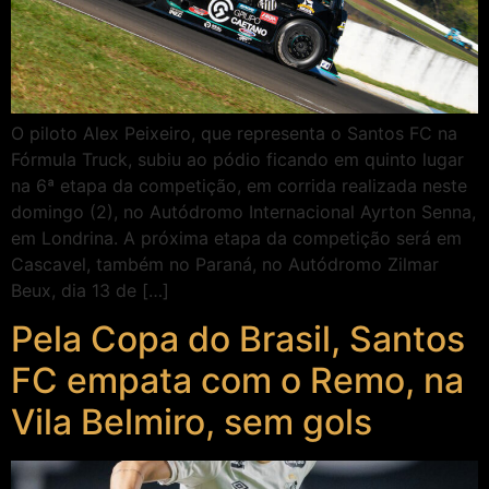
O piloto Alex Peixeiro, que representa o Santos FC na
Fórmula Truck, subiu ao pódio ficando em quinto lugar
na 6ª etapa da competição, em corrida realizada neste
domingo (2), no Autódromo Internacional Ayrton Senna,
em Londrina. A próxima etapa da competição será em
Cascavel, também no Paraná, no Autódromo Zilmar
Beux, dia 13 de […]
Pela Copa do Brasil, Santos
FC empata com o Remo, na
Vila Belmiro, sem gols