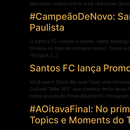
aplicativo radios.com.br e na rádios.net (pr
#CampeãoDeNovo: Sant
Paulista
O Santos FC venceu o Audax, neste domingo (0
Oliveira no final do primeiro tempo. Daqui 
19 jogos, […]
Santos FC lança Prom
Você que é Sócio Rei quer fazer uma homena
Cultural “Mãe SFC” que começa nesta terça-fei
redes sociais do Peixe @santosfc (Instagram,
#AOitavaFinal: No prim
Topics e Moments do T