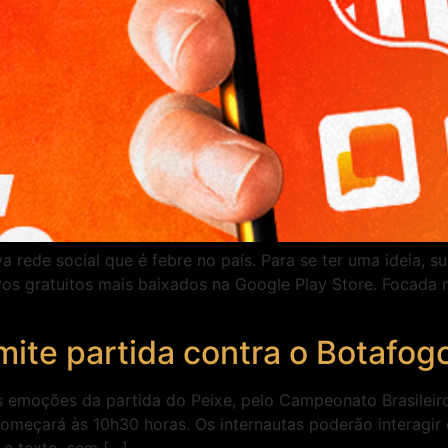
a rede social que é febre no país. Para se ter uma ideia,
ativos gratuitos mais baixados na Google Play Store. Focad
ite partida contra o Botafog
as emoções da partida do Peixe, pelo Campeonato Brasileir
começará às 10h30 horas. Os internautas poderão interagir