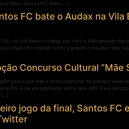
ocurar Rádio Santos FC) Além […]
os FC bate o Audax na Vila 
8), na Vila Belmiro lotada, por 1 a 0 e é Bicampeão Paulis
a pouco mais informações sobre a grande conquista. Veja 
oção Concurso Cultural “Mãe
gem para a sua mãe e ainda concorrer da prêmios especi
ra (03) e vai até a próxima sexta-feira (06). Para partici
 […]
eiro jogo da final, Santos FC 
witter