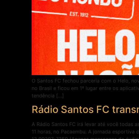
O Santos FC fechou parceria com o Helo, nov
no Brasil e ficou em 1º lugar entre os aplic
tendência […]
Rádio Santos FC transm
A Rádio Santos FC irá levar até você todas 
11 horas, no Pacaembu. A jornada esportiva 