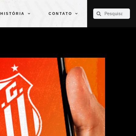
CLUBE
ELENCOS
ESPORTES
PELÉ
HISTÓRIA
CONTATO
HISTÓRIA
CONTATO