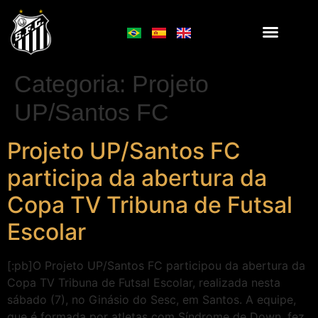
Categoria:
Projeto
UP/Santos FC
Projeto UP/Santos FC
participa da abertura da
Copa TV Tribuna de Futsal
Escolar
[:pb]O Projeto UP/Santos FC participou da abertura da
Copa TV Tribuna de Futsal Escolar, realizada nesta
sábado (7), no Ginásio do Sesc, em Santos. A equipe,
que é formada por atletas com Síndrome de Down, fez