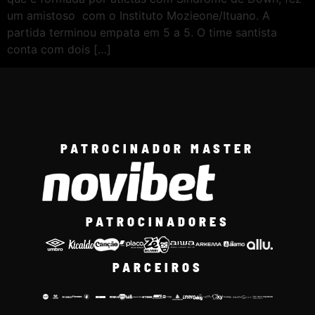
um amistoso com o Instituto Mozieone/Ituano. A
partida terminou empata em 5 a 5. O time santista
conta com dois […]
PATROCINADOR MASTER
PATROCINADORES
PARCEIROS