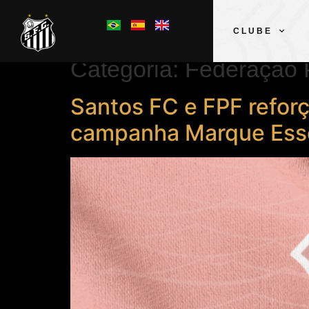
CLUBE
Categoria:
Federação P
Santos FC e FPF refor
campanha Marque Ess