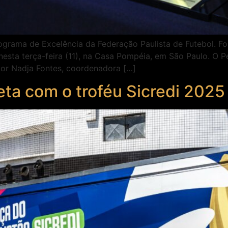
grama de Excelência da Federação Paulista de Futebol. Fo
nesta terça-feira (11), na Casa Pompéia, em São Paulo. O 
por Nadja Fontes, coordenadora […]
eta com o troféu Sicredi 2025