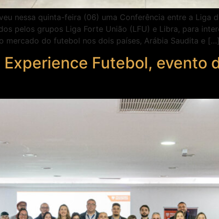
eu nessa quinta-feira (06) uma Conferência entre a Liga d
ados pelos grupos Liga Forte União (LFU) e Libra, para in
o mercado do futebol nos dois países, Arábia Saudita e […
o Experience Futebol, evento