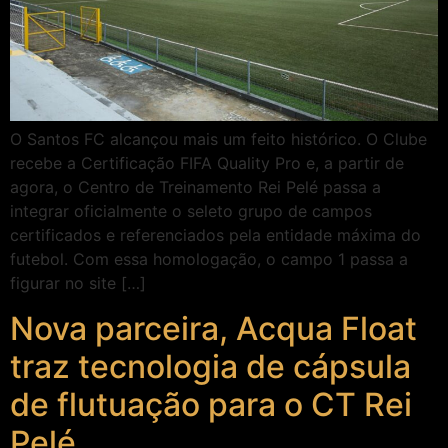
O Santos FC alcançou mais um feito histórico. O Clube
recebe a Certificação FIFA Quality Pro e, a partir de
agora, o Centro de Treinamento Rei Pelé passa a
integrar oficialmente o seleto grupo de campos
certificados e referenciados pela entidade máxima do
futebol. Com essa homologação, o campo 1 passa a
figurar no site […]
Nova parceira, Acqua Float
traz tecnologia de cápsula
de flutuação para o CT Rei
Pelé