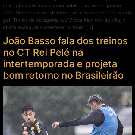
novo atacante ou um meia habilidoso, mas o jovem
João Pedro vem mostrando que o destaque pode vir do
gol. Titular da categoria sub17 dos Meninos da Vila, o
atleta acaba de comemorar o título […]
João Basso fala dos treinos
no CT Rei Pelé na
intertemporada e projeta
bom retorno no Brasileirão