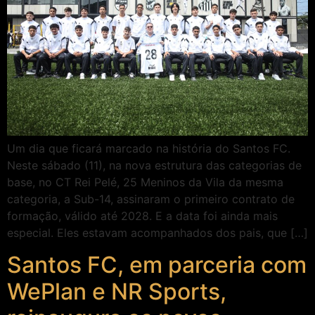
Um dia que ficará marcado na história do Santos FC.
Neste sábado (11), na nova estrutura das categorias de
base, no CT Rei Pelé, 25 Meninos da Vila da mesma
categoria, a Sub-14, assinaram o primeiro contrato de
formação, válido até 2028. E a data foi ainda mais
especial. Eles estavam acompanhados dos pais, que […]
Santos FC, em parceria com
WePlan e NR Sports,