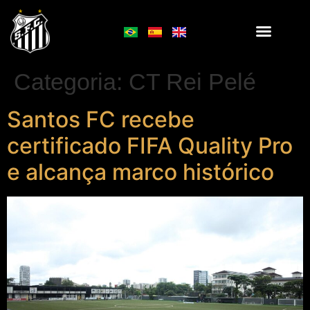
Categoria:
CT Rei Pelé
Santos FC recebe
certificado FIFA Quality Pro
e alcança marco histórico