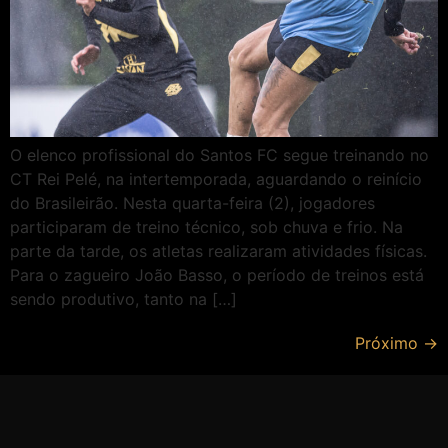
O elenco profissional do Santos FC segue treinando no
CT Rei Pelé, na intertemporada, aguardando o reinício
do Brasileirão. Nesta quarta-feira (2), jogadores
participaram de treino técnico, sob chuva e frio. Na
parte da tarde, os atletas realizaram atividades físicas.
Para o zagueiro João Basso, o período de treinos está
sendo produtivo, tanto na […]
Próximo
→