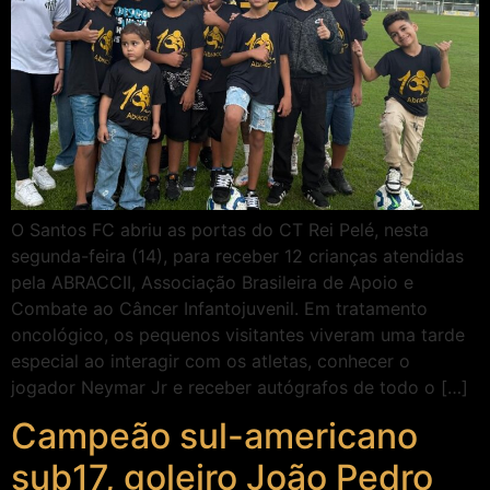
O Santos FC abriu as portas do CT Rei Pelé, nesta
segunda-feira (14), para receber 12 crianças atendidas
pela ABRACCII, Associação Brasileira de Apoio e
Combate ao Câncer Infantojuvenil. Em tratamento
oncológico, os pequenos visitantes viveram uma tarde
especial ao interagir com os atletas, conhecer o
jogador Neymar Jr e receber autógrafos de todo o […]
Campeão sul-americano
sub17, goleiro João Pedro