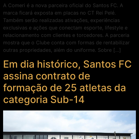
A Comeri é a nova parceira oficial do Santos FC. A
marca ficará exposta em placas no CT Rei Pelé.
Também serão realizadas ativações, experiências
exclusivas e ações que conectam esporte, lifestyle e
relacionamento com clientes e torcedores. A parceria
mostra que o Clube conta com formas de rentabilizar
outras propriedades, além do uniforme. Sobre […]
Em dia histórico, Santos FC
assina contrato de
formação de 25 atletas da
categoria Sub-14