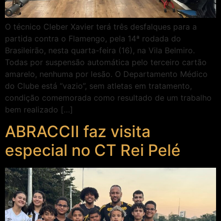
O técnico Cleber Xavier terá três desfalques para a
partida contra o Flamengo, pela 14ª rodada do
Brasileirão, nesta quarta-feira (16), na Vila Belmiro.
Todas por suspensão automática pelo terceiro cartão
amarelo, nenhuma por lesão. O Departamento Médico
do Clube está “vazio”, sem atletas em tratamento,
condição comemorada como resultado de um trabalho
bem realizado […]
ABRACCII faz visita
especial no CT Rei Pelé