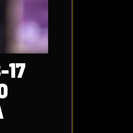
-17
O
A