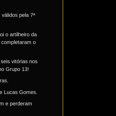
válidos pela 7ª
 o artilheiro da
, completaram o
eis vitórias nos
 no Grupo 13!
ras.
a e Lucas Gomes.
um e perderam