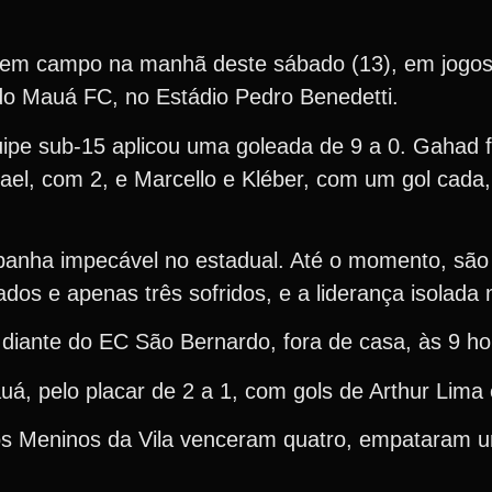
 em campo na manhã deste sábado (13), em jogos 
do Mauá FC, no Estádio Pedro Benedetti.
pe sub-15 aplicou uma goleada de 9 a 0. Gahad foi
fael, com 2, e Marcello e Kléber, com um gol cada
nha impecável no estadual. Até o momento, são s
dos e apenas três sofridos, e a liderança isolada
 diante do EC São Bernardo, fora de casa, às 9 ho
á, pelo placar de 2 a 1, com gols de Arthur Lim
 os Meninos da Vila venceram quatro, empataram 