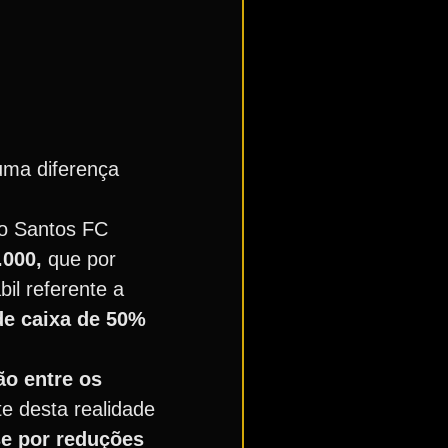
 uma diferença
 o Santos FC
.000,
que por
il referente a
de caixa de 50%
ão entre os
te desta realidade
se por reduções