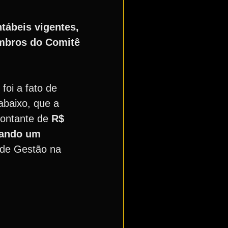
ntábeis vigentes,
embros do Comitê
foi a fato de
abaixo, que a
montante de
R$
tando um
 de Gestão na