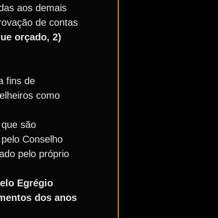
das aos demais
rovação de contas
ue orçado, 2)
 fins de
selheiros como
 que são
 pelo Conselho
ado pelo próprio
elo Egrégio
imentos dos anos