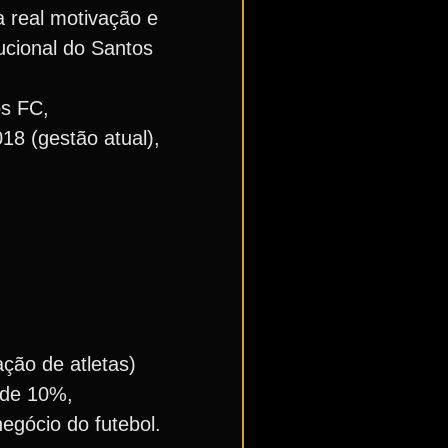
 real motivação e
ucional do Santos
os FC,
18 (gestão atual),
ção de atletas)
 de 10%,
negócio do futebol.