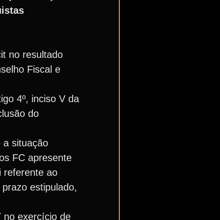
istas
it no resultado
elho Fiscal e
go 4º, inciso V da
clusão do
e a situação
tos FC apresente
 referente ao
 prazo estipulado,
 no exercício de