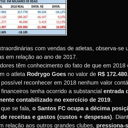
xtraordinárias com vendas de atletas, observa-se
as em relação ao ano de 2017.
rcedores têm conhecimento do fato de que em 2018
om o atleta
Rodrygo Goes
no valor de
R$ 172.480
i possível reconhecer em 2018 nenhum valor contáb
nanceiros tenha ocorrido a substancial
entrada 
mente contabilizado no exercício de 2019
.
 que se fala,
o Santos FC ocupa a décima posiç
de receitas e gastos (custos + despesas)
. Dian
m relação aos outros grandes clubes,
pressiona-