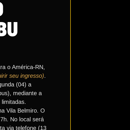
O
BU
ntra o América-RN,
irir seu ingresso)
.
gunda (04) a
bus), mediante a
limitadas.
na Vila Belmiro. O
7h. No local será
a via telefone (13