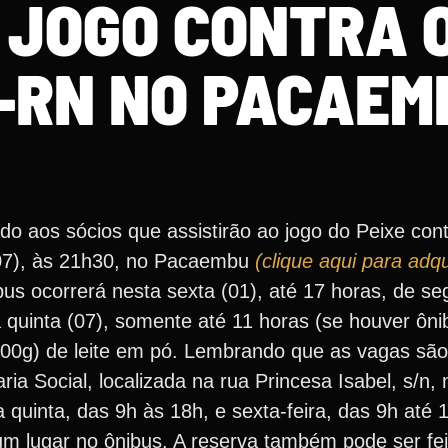
 JOGO CONTRA 
-RN NO PACAEM
ado aos sócios que assistirão ao jogo do Peixe co
 (07), às 21h30, no Pacaembu
(clique aqui para adqu
us ocorrerá nesta sexta (01), até 17 horas, de se
 quinta (07), somente até 11 horas (se houver ôni
00g) de leite em pó. Lembrando que as vagas são 
a Social, localizada na rua Princesa Isabel, s/n, 
quinta, das 9h às 18h, e sexta-feira, das 9h até 1
m lugar no ônibus. A reserva também pode ser feit