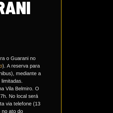
RANI
tra o Guarani no
so
). A reserva para
nibus), mediante a
limitadas.
na Vila Belmiro. O
7h. No local será
a via telefone (13
 no ato do