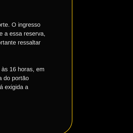
orte. O ingresso
e a essa reserva,
tante ressaltar
, às 16 horas, em
a do portão
á exigida a