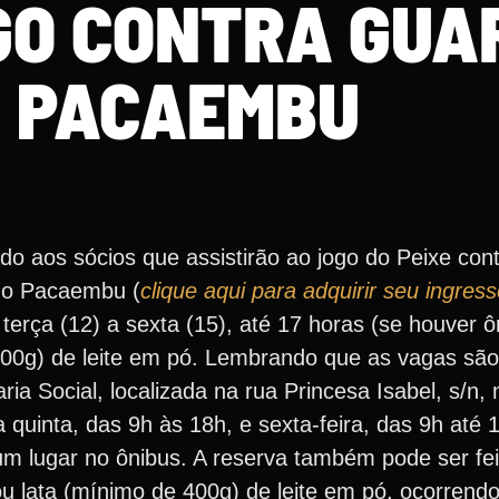
GO CONTRA GUA
 PACAEMBU
ado aos sócios que assistirão ao jogo do Peixe con
 no Pacaembu (
clique aqui para adquirir seu ingres
terça (12) a sexta (15), até 17 horas (se houver ô
00g) de leite em pó. Lembrando que as vagas são 
a Social, localizada na rua Princesa Isabel, s/n, 
quinta, das 9h às 18h, e sexta-feira, das 9h até 1
m lugar no ônibus. A reserva também pode ser feit
 lata (mínimo de 400g) de leite em pó, ocorrendo