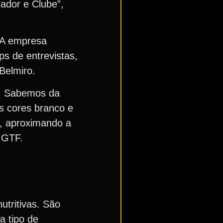
nador e Clube”,
. A empresa
s de entrevistas,
Belmiro.
a. Sabemos da
as cores branco e
a, aproximando a
a GTF.
utritivas. São
a tipo de