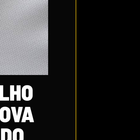
ELHO
NOVA
 DO