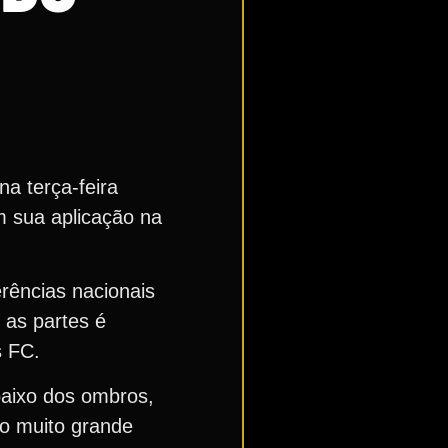
a terça-feira
em sua aplicação na
erências nacionais
 as partes é
s FC.
baixo dos ombros,
to muito grande