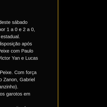
deste sábado
or 1 a 0 e 2 a 0,
 estadual.
disposição após
 Peixe com Paulo
ictor Yan e Lucas
 Peixe. Com força
o Zanon, Gabriel
anzinho).
 dos garotos em