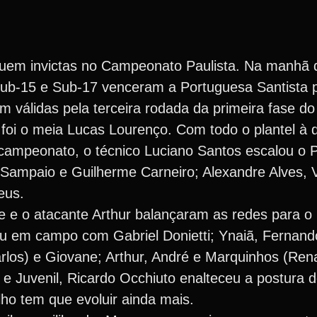
guem invictas no Campeonato Paulista. Na manhã 
 Sub-15 e Sub-17 venceram a Portuguesa Santista p
 válidas pela terceira rodada da primeira fase do
il foi o meia Lucas Lourenço. Com todo o plantel à 
e-campeonato, o técnico Luciano Santos escalou o
Sampaio e Guilherme Carneiro; Alexandre Alves, V
eus.
e e o atacante Arthur balançaram as redes para o
rou em campo com Gabriel Donietti; Ynaiã, Fernand
rlos) e Giovane; Arthur, André e Marquinhos (Ren
il e Juvenil, Ricardo Occhiuto enalteceu a postura
ho tem que evoluir ainda mais.