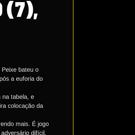
(7),
 Peixe bateu o
pós a euforia do
 na tabela, e
ira colocação da
rendo mais. É jogo
versário difícil.