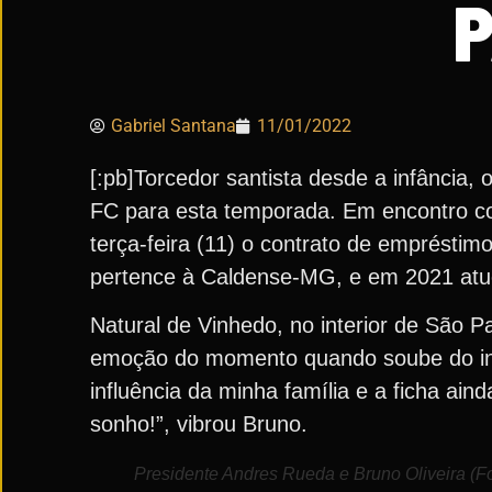
P
Gabriel Santana
11/01/2022
[:pb]Torcedor santista desde a infância,
FC para esta temporada. Em encontro co
terça-feira (11) o contrato de emprésti
pertence à Caldense-MG, e em 2021 atuo
Natural de Vinhedo, no interior de São P
emoção do momento quando soube do inte
influência da minha família e a ficha ai
sonho!”, vibrou Bruno.
Presidente Andres Rueda e Bruno Oliveira (Fot