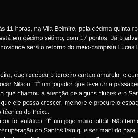
 às 11 horas, na Vila Belmiro, pela décima quinta r
está em décimo sétimo, com 17 pontos. Já o adver
 novidade será o retorno do meio-campista Lucas 
veira, que recebeu o terceiro cartão amarelo, e c
colocar Nilson. “É um jogador que teve uma passag
o que chamou a atenção de alguns clubes e o San
s que ele possa crescer, melhore e procure o espa
 técnico do Peixe.
nador foi enfático. “É um jogo muito difícil. Não ten
 recuperação do Santos tem que ser mantido para 