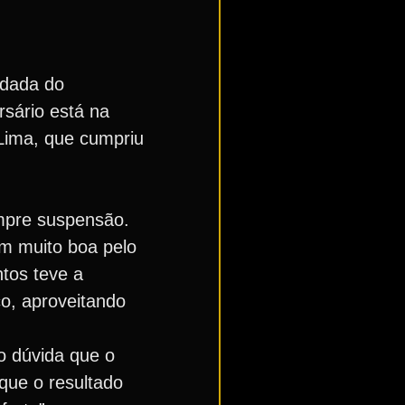
odada do
sário está na
Lima, que cumpriu
umpre suspensão.
em muito boa pelo
tos teve a
ço, aproveitando
ho dúvida que o
que o resultado