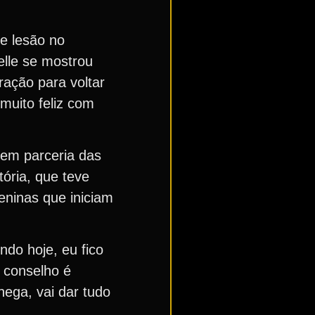
de lesão no
elle se mostrou
ação para voltar
muito feliz com
 em parceria das
tória, que teve
eninas que iniciam
do hoje, eu fico
 conselho é
hega, vai dar tudo