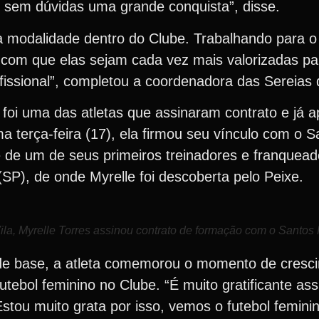
sem dúvidas uma grande conquista”, disse.
 modalidade dentro do Clube. Trabalhando para o
 com que elas sejam cada vez mais valorizadas p
issional”, completou a coordenadora das Sereias d
, foi uma das atletas que assinaram contrato e já 
ma terça-feira (17), ela firmou seu vínculo com o 
 de um de seus primeiros treinadores e franquead
(SP), de onde Myrelle foi descoberta pelo Peixe.
a, Myrelle Torres assinou contrato de formação com o Santos
de base, a atleta comemorou o momento de cresc
utebol feminino no Clube. “É muito gratificante as
Estou muito grata por isso, vemos o futebol femin