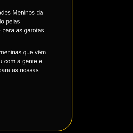
dades Meninos da
do pelas
 para as garotas
s meninas que vêm
ou com a gente e
 para as nossas