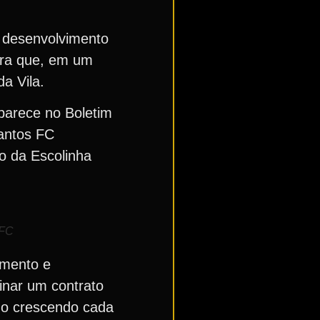
 desenvolvimento
ara que, em um
a Vila.
aparece no Boletim
Santos FC
o da Escolinha
 FC
imento e
sinar um contrato
ino crescendo cada