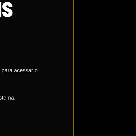
IS
o para acessar o
istema.