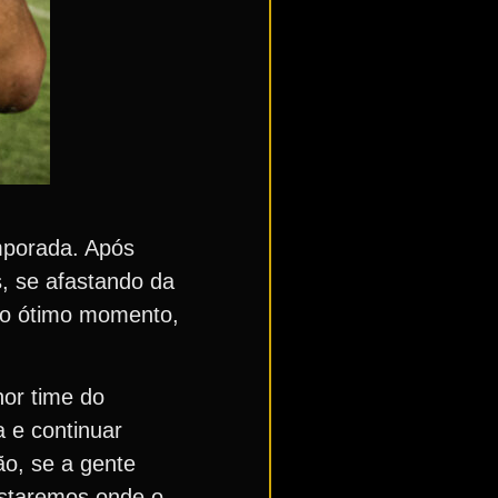
mporada. Após
s, se afastando da
do ótimo momento,
or time do
a e continuar
ão, se a gente
estaremos onde o