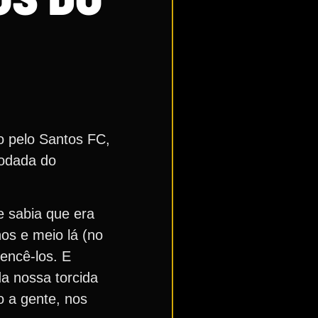
do pelo Santos FC,
rodada do
e sabia que era
nos e meio lá (no
vencê-los. E
a nossa torcida
o a gente, nos