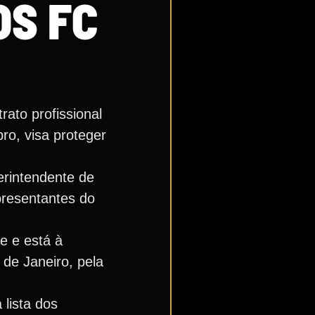
OS FC
rato profissional
o, visa proteger
erintendente de
presentantes do
xe e está à
 de Janeiro, pela
 lista dos