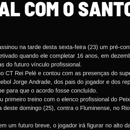
AL COM O SANT
ssinou na tarde desta sexta-feira (23) um pré-cont
etivado quando ele completar 16 anos, em dezembr
 do futuro vínculo profissional.
 no CT Rei Pelé e contou com as presenças do sup
tebol Jorge Andrade, dos pais do jogador e dos re
ube para que o acordo fosse concluído.
eu primeiro treino com o elenco profissional do Pei
a deste domingo (25), contra o Fluminense, no Rio
m um futuro breve, o jogador irá figurar no alto da