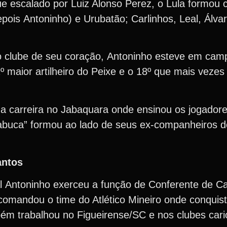
ue escalado por Luiz Alonso Perez, o Lula formou 
pois Antoninho) e Urubatão; Carlinhos, Leal, Álva
o clube de seu coração, Antoninho esteve em ca
 maior artilheiro do Peixe e o 18º que mais vezes
r a carreira no Jabaquara onde ensinou os jogador
Jabuca” formou ao lado de seus ex-companheiros d
antos
l Antoninho exerceu a função de Conferente de C
omandou o time do Atlético Mineiro onde conquisto
ém trabalhou no Figueirense/SC e nos clubes car