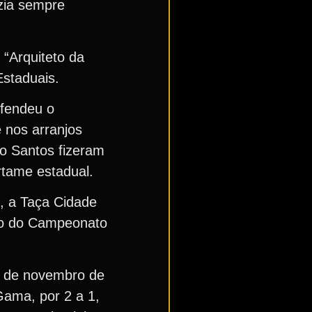
izia sempre
 “Arquiteto da
Estaduais.
efendeu o
e nos arranjos
 o Santos fizeram
ertame estadual.
, a Taça Cidade
cio do Campeonato
24 de novembro de
Gama, por 2 a 1,