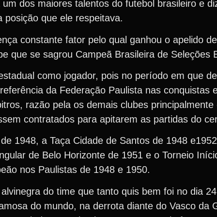
 um dos maiores talentos do futebol brasileiro e d
a posição que ele respeitava.
nça constante fator pelo qual ganhou o apelido de
ipe que se sagrou Campeã Brasileira de Seleções 
 estadual como jogador, pois no período em que d
a preferência da Federação Paulista nas conquistas 
rbitros, razão pela os demais clubes principalmente
ossem contratados para apitarem as partidas do c
 de 1948, a Taça Cidade de Santos de 1948 e1952
ngular de Belo Horizonte de 1951 e o Torneio Iní
peão nos Paulistas de 1948 e 1950.
 alvinegra do time que tanto quis bem foi no dia 
famosa do mundo, na derrota diante do Vasco da 