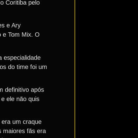
o Coritiba pelo
es e Ary
ho e Tom Mix. O
a especialidade
os do time foi um
 definitivo após
e ele não quis
r era um craque
s maiores fãs era