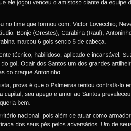
que ele jogou venceu o amistoso diante da equipe d
.
ou no time que formou com: Victor Lovecchio; Nev
láudio, Bonje (Orestes), Carabina (Raul), Antonin
arabina marcou 6 gols sendo 5 de cabeça.
te técnico, habilidoso, aplicado e incansável. Su
do gol. Odair dos Santos um dos grandes artilheir
ias do craque Antoninho.
ista, prova é que o Palmeiras tentou contratá-lo em
a capital, seu apego e amor ao Santos prevaleceu 
o queria bem.
rritório nacional, pois além de atuar como armado
etirada dos seus pés pelos adversários. Um de seu