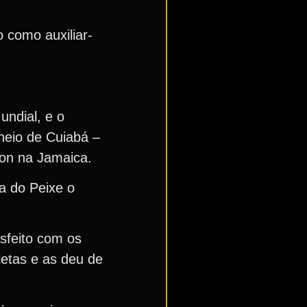
 como auxiliar-
ndial, e o
neio de Cuiabá –
ston na Jamaica.
ta do Peixe o
isfeito com os
letas e as deu de