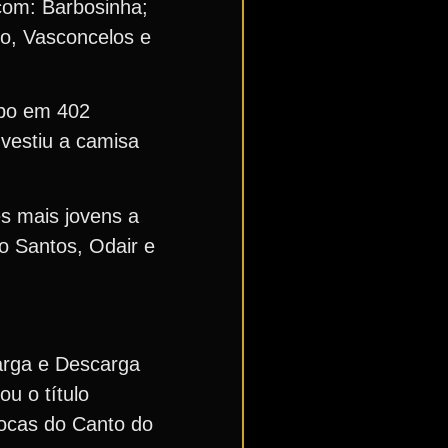
com: Barbosinha;
ro, Vasconcelos e
mpo em 402
 vestiu a camisa
es mais jovens a
o Santos, Odair e
arga e Descarga
u o título
iocas do Canto do