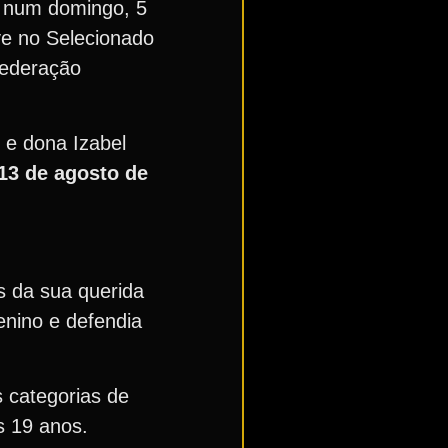
o num domingo, 5
ve no Selecionado
federação
 e dona Izabel
13 de agosto de
s da sua querida
enino e defendia
s categorias de
s 19 anos.