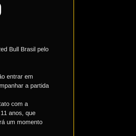
O
d Bull Brasil pelo
rão entrar em
ompanhar a partida
tato com a
 11 anos, que
Será um momento